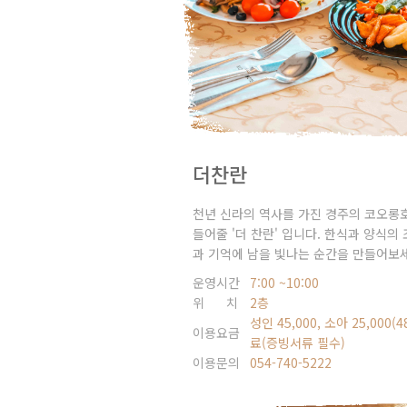
더찬란
천년 신라의 역사를 가진 경주의 코오롱
들어줄 '더 찬란' 입니다. 한식과 양식의
과 기억에 남을 빛나는 순간을 만들어보
운영시간
7:00 ~10:00
위 치
2층
성인 45,000, 소아 25,00
이용요금
료(증빙서류 필수)
이용문의
054-740-5222