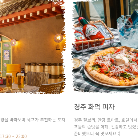
경주 화덕 피자
경을 바라보며 쉐프가 추천하는 포차
경주 찰보리, 안강 토마토, 호텔에서
프들의 손맛을 더해, 건강하고 맛있
준비했으니 꼭 맛보세요 :)
17:30 ~ 22:00