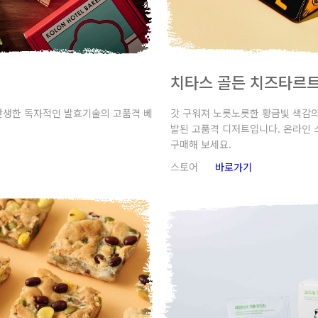
치타스 골든 치즈타르
갓 구워져 노릇노릇한 황금빛 색감의
탄생한 독자적인 발효기술의 고품격 베
발된 고품격 디저트입니다. 온라인
구매해 보세요.
스토어
바로가기