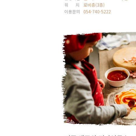
위 치
로비층(3층)
이용문의
054-740-5222