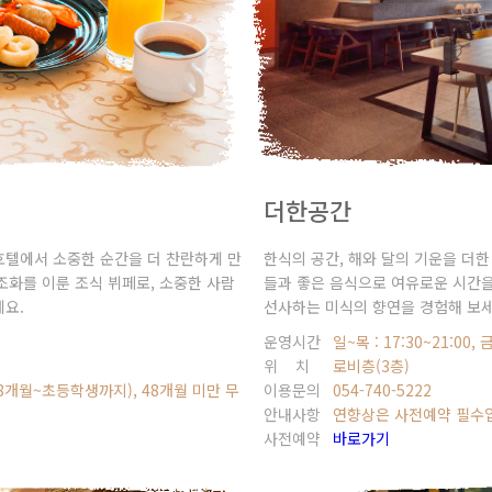
더한공간
한식의 공간, 해와 달의 기운을 더한
호텔에서 소중한 순간을 더 찬란하게 만
들과 좋은 음식으로 여유로운 시간을
 조화를 이룬 조식 뷔페로, 소중한 사람
선사하는 미식의 향연을 경험해 보세
세요.
운영시간
일~목 : 17:30~21:00, 금
위 치
로비층(3층)
이용문의
054-740-5222
0(48개월~초등학생까지), 48개월 미만 무
안내사항
연향상은 사전예약 필수
사전예약
바로가기