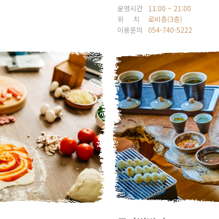
운영시간
11:00 ~ 21:00
위 치
로비층(3층)
이용문의
054-740-5222