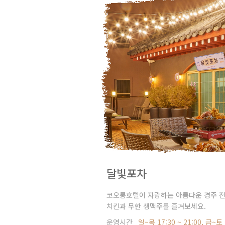
달빛포차
코오롱호텔이 자랑하는 아름다운 경주 전
치킨과 무한 생맥주를 즐겨보세요.
운영시간
일~목 17:30 ~ 21:00, 금~토 