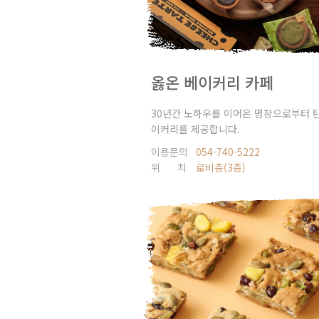
옳온 베이커리 카페
30년간 노하우를 이어온 명장으로부터 
이커리를 제공합니다.
이용문의
054-740-5222
위 치
로비층(3층)