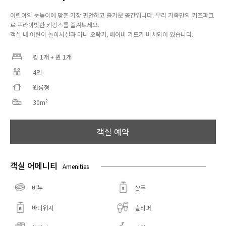
어린이의 눈높이에 맞춘 가장 편안하고 즐거운 공간입니다. 우리 가족만의 키즈파크
로 프라이빗한 키캉스를 즐겨보세요.
객실 내 어린이 놀이시설과 미니 오락기, 베이비 가드가 비치되어 있습니다.
킹 1개 + 퀸 1개
4인
원룸형
30m²
객실 예약
객실 어메니티
Amenities
비누
샴푸
바디워시
슬리퍼