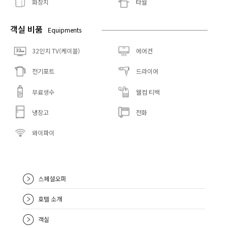
화장지
타월
객실 비품
Equipments
32인치 TV(케이블)
에어컨
전기포트
드라이어
무료생수
웰컴 티백
냉장고
전화
와이파이
스페셜오퍼
호텔 소개
객실