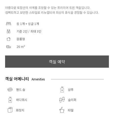
아름다운 토함산의 사계를 조망할 수 있는 프리미어 트윈 객실입니다.
컴팩트하고 모던한 스타일로 리뉴얼되어 최상의 휴식을 경험할 수 있습니다.
킹 1개 + 싱글 1개
기준 2인 / 최대 3인
원룸형
26 m²
객실 예약
객실 어메니티
Amenities
핸드 솝
샴푸
바디워시
슬리퍼
화장지
타월