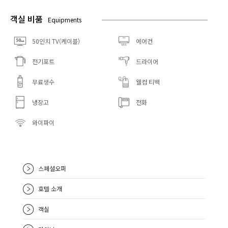
객실 비품
Equipments
50인치 TV(케이블)
에어컨
전기포트
드라이어
무료생수
웰컴 티백
냉장고
전화
와이파이
스페셜오퍼
호텔 소개
객실